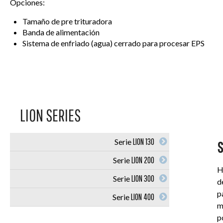
Opciones:
Tamaño de pre trituradora
Banda de alimentación
Sistema de enfriado (agua) cerrado para procesar EPS
LION SERIES
LION 130
Serie
S
LION 200
Serie
H
LION 300
Serie
d
p
LION 400
Serie
m
p